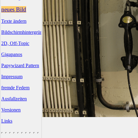
neues Bild
Texte ändern
Bildschirmhintergründe
2D, Off-Topic
Gigapanos
Papywizard Pattern
Impressum
fremde Federn
Ausfallzeiten
Versionen
Links