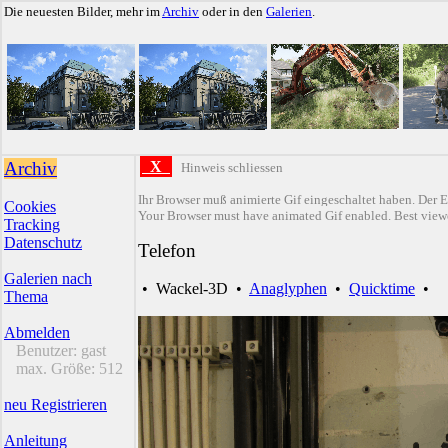
Die neuesten Bilder, mehr im
Archiv
oder in den
Galerien
.
Archiv
X
Hinweis schliessen
Ihr Browser muß animierte Gif eingeschaltet haben. Der E
Cookies
Your Browser must have animated Gif enabled. Best viewe
Tracking
Datenschutz
Telefon
Galerien nach
•
Wackel-3D
•
Anaglyphen
•
Quicktime
•
Thema
Abmelden
Benutzer:
gast
max. Größe:
512
neu Registrieren
Anleitung