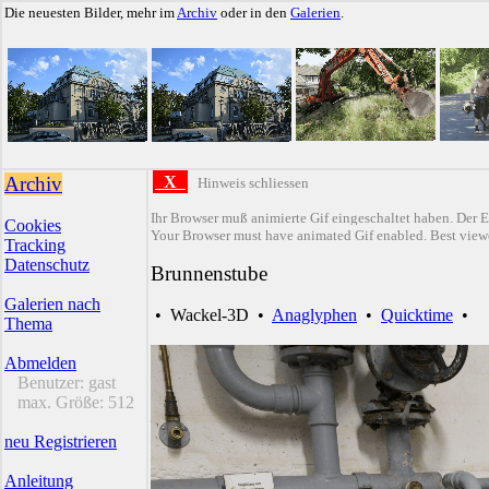
Die neuesten Bilder, mehr im
Archiv
oder in den
Galerien
.
Archiv
X
Hinweis schliessen
Ihr Browser muß animierte Gif eingeschaltet haben. Der E
Cookies
Your Browser must have animated Gif enabled. Best viewe
Tracking
Datenschutz
Brunnenstube
Galerien nach
•
Wackel-3D
•
Anaglyphen
•
Quicktime
•
Thema
Abmelden
Benutzer:
gast
max. Größe:
512
neu Registrieren
Anleitung