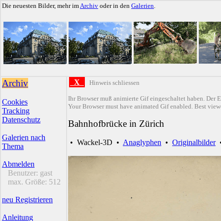
Die neuesten Bilder, mehr im
Archiv
oder in den
Galerien
.
Archiv
X
Hinweis schliessen
Ihr Browser muß animierte Gif eingeschaltet haben. Der E
Cookies
Your Browser must have animated Gif enabled. Best viewe
Tracking
Datenschutz
Bahnhofbrücke in Zürich
Galerien nach
•
Wackel-3D
•
Anaglyphen
•
Originalbilder
Thema
Abmelden
Benutzer:
gast
max. Größe:
512
neu Registrieren
Anleitung