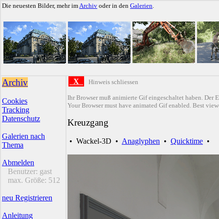
Die neuesten Bilder, mehr im
Archiv
oder in den
Galerien
.
Archiv
X
Hinweis schliessen
Ihr Browser muß animierte Gif eingeschaltet haben. Der E
Cookies
Your Browser must have animated Gif enabled. Best viewe
Tracking
Datenschutz
Kreuzgang
Galerien nach
•
Wackel-3D
•
Anaglyphen
•
Quicktime
•
Thema
Abmelden
Benutzer:
gast
max. Größe:
512
neu Registrieren
Anleitung