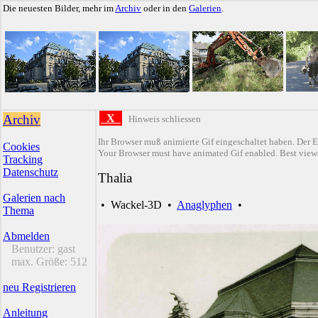
Die neuesten Bilder, mehr im
Archiv
oder in den
Galerien
.
Archiv
X
Hinweis schliessen
Ihr Browser muß animierte Gif eingeschaltet haben. Der E
Cookies
Your Browser must have animated Gif enabled. Best viewe
Tracking
Datenschutz
Thalia
Galerien nach
•
Wackel-3D
•
Anaglyphen
•
Thema
Abmelden
Benutzer:
gast
max. Größe:
512
neu Registrieren
Anleitung