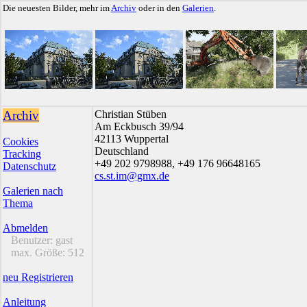
Die neuesten Bilder, mehr im
Archiv
oder in den
Galerien
.
Archiv
Christian Stüben
Am Eckbusch 39/94
42113 Wuppertal
Cookies
Deutschland
Tracking
+49 202 9798988, +49 176 96648165
Datenschutz
cs.st.im@gmx.de
Galerien nach
Thema
Abmelden
Benutzer:
gast
max. Größe:
512
neu Registrieren
Anleitung