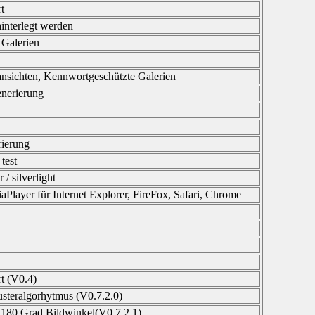
t
interlegt werden
 Galerien
ansichten, Kennwortgeschützte Galerien
enerierung
ierung
test
 / silverlight
yer für Internet Explorer, FireFox, Safari, Chrome
rt (V0.4)
usteralgorhytmus (V0.7.2.0)
i 180 Grad Bildwinkel(V0.7.2.1)