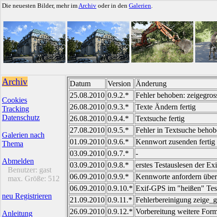
Die neuesten Bilder, mehr im
Archiv
oder in den
Galerien
.
Archiv
Datum
Version
Änderung
25.08.2010
0.9.2.*
Fehler behoben: zeigegross
Cookies
26.08.2010
0.9.3.*
Texte Ändern fertig
Tracking
Datenschutz
26.08.2010
0.9.4.*
Textsuche fertig
27.08.2010
0.9.5.*
Fehler in Textsuche behobe
Galerien nach
01.09.2010
0.9.6.*
Kennwort zusenden fertig
Thema
03.09.2010
0.9.7.*
-
Abmelden
03.09.2010
0.9.8.*
erstes Testauslesen der Ex
Benutzer:
gast
06.09.2010
0.9.9.*
Kennworte anfordern übera
max. Größe:
512
06.09.2010
0.9.10.*
Exif-GPS im "heißen" Test
neu Registrieren
21.09.2010
0.9.11.*
Fehlerbereinigung zeige_g
26.09.2010
0.9.12.*
Vorbereitung weitere Form
Anleitung