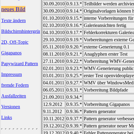
30.09.2010
0.9.13.*
Teilbilder werden archivier
neues Bild
30.09.2010
0.9.14.*
Originalvorlagen können h
01.10.2010
0.9.15.*
interne Vorbereitungen für
Texte ändern
02.10.2010
0.9.16.*
Galerieansichten fertig
Bildschirmhintergründe
04.10.2010
0.9.17.*
Fehlerkorrekturen Galerie
29.10.2010
0.9.19.*
Vorbereitungen externe G
2D, Off-Topic
05.11.2010
0.9.20.*
externe Generierung 0.1
Gigapanos
08.11.2010
0.9.21.*
Anaglyphen erster Test
27.11.2010
0.9.22.*
Vorbereitung WMV-Gener
Papywizard Pattern
02.01.2011
0.9.23.*
WMV-Generierung public 
Impressum
03.01.2011
0.9.25.*
erster Test openvideoplayer
04.01.2011
0.9.27.*
WMV über WindowsMediaPla
fremde Federn
06.05.2011
0.9.31.*
Vorbereitung Bildpfade
Ausfallzeiten
21.09.2011
0.9.34.*
12.9.2012
0.9.35.*
Vorbereitung Gigapanos
Versionen
9.11.2012
0.9.36.*
Pattern generator
Links
10.11.2012
0.9.37.*
Pattern generator verbesse
19.12.2012
0.9.39.*
Pattern generator neuer M
19.12.2012
0.9.40.*
Fehler Pattengenerator be