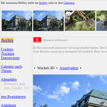
Die neuesten Bilder, mehr im
Archiv
oder in den
Galerien
.
Archiv
X
Hinweis schliessen
Ihr Browser muß animierte Gif eingeschaltet haben. Der E
Cookies
Your Browser must have animated Gif enabled. Best viewe
Tracking
Datenschutz
Galerien nach
•
Wackel-3D
•
Anaglyphen
•
Thema
Abmelden
Benutzer:
gast
max. Größe:
512
neu Registrieren
Anleitung