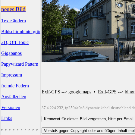
neues Bild
Texte ändern
Bildschirmhintergründe
2D, Off-Topic
Gigapanos
Papywizard Pattern
Impressum
fremde Federn
Exif-GPS --> googlemaps
•
Exif-GPS --> bing
Ausfallzeiten
Versionen
37.4.224.232, ip2504e0e8.dynamic.kabel-deutschland.d
Links