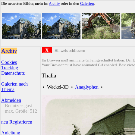
Die neuesten Bilder, mehr im
Archiv
oder in den
Galerien
.
Archiv
X
Hinweis schliessen
Ihr Browser muß animierte Gif eingeschaltet haben. Der E
Cookies
Your Browser must have animated Gif enabled. Best viewe
Tracking
Datenschutz
Thalia
Galerien nach
•
Wackel-3D
•
Anaglyphen
•
Thema
Abmelden
Benutzer:
gast
max. Größe:
512
neu Registrieren
Anleitung