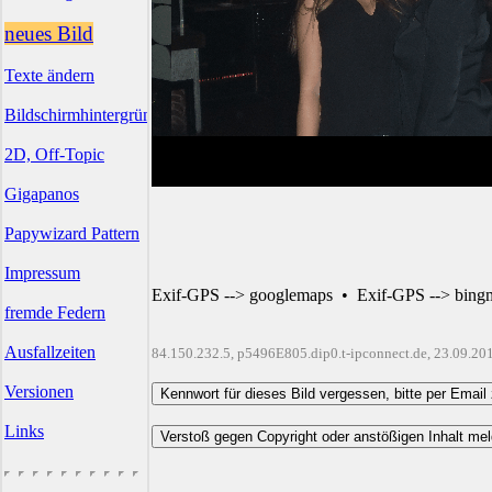
neues Bild
Texte ändern
Bildschirmhintergründe
2D, Off-Topic
Gigapanos
Papywizard Pattern
Impressum
Exif-GPS --> googlemaps
•
Exif-GPS --> bing
fremde Federn
Ausfallzeiten
84.150.232.5, p5496E805.dip0.t-ipconnect.de, 23.09.20
Versionen
Links