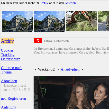
Die neuesten Bilder, mehr im
Archiv
oder in den
Galerien
.
Archiv
X
Hinweis schliessen
Ihr Browser muß animierte Gif eingeschaltet haben. Der E
Cookies
Your Browser must have animated Gif enabled. Best viewe
Tracking
Datenschutz
Galerien nach
•
Wackel-3D
•
Anaglyphen
•
Thema
Abmelden
Benutzer:
gast
max. Größe:
512
neu Registrieren
Anleitung