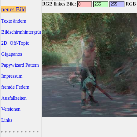
RGB linkes Bild:
RGB r
neues Bild
Texte ändern
Bildschirmhintergründe
2D, Off-Topic
Gigapanos
Papywizard Pattern
Impressum
fremde Federn
Ausfallzeiten
Versionen
Links