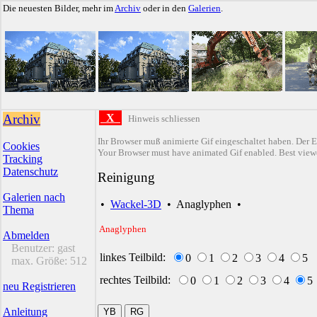
Die neuesten Bilder, mehr im
Archiv
oder in den
Galerien
.
Archiv
X
Hinweis schliessen
Ihr Browser muß animierte Gif eingeschaltet haben. Der E
Cookies
Your Browser must have animated Gif enabled. Best viewe
Tracking
Datenschutz
Reinigung
Galerien nach
•
Wackel-3D
•
Anaglyphen
•
Thema
Anaglyphen
Abmelden
Benutzer:
gast
linkes Teilbild:
0
1
2
3
4
5
max. Größe:
512
rechtes Teilbild:
0
1
2
3
4
5
neu Registrieren
Anleitung