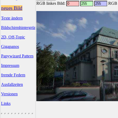
RGB linkes Bild:
RGB r
neues Bild
Texte ändern
Bildschirmhintergründe
2D, Off-Topic
Gigapanos
Papywizard Pattern
Impressum
fremde Federn
Ausfallzeiten
Versionen
Links