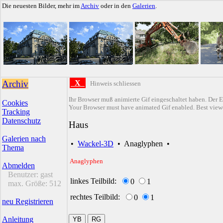
Die neuesten Bilder, mehr im
Archiv
oder in den
Galerien
.
Archiv
X
Hinweis schliessen
Ihr Browser muß animierte Gif eingeschaltet haben. Der E
Cookies
Your Browser must have animated Gif enabled. Best viewe
Tracking
Datenschutz
Haus
Galerien nach
•
Wackel-3D
•
Anaglyphen
•
Thema
Anaglyphen
Abmelden
Benutzer:
gast
linkes Teilbild:
0
1
max. Größe:
512
rechtes Teilbild:
0
1
neu Registrieren
Anleitung