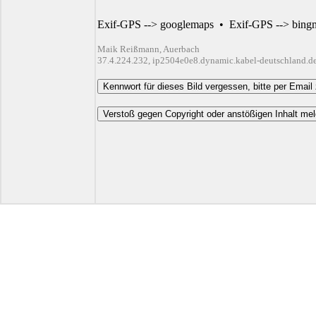
Exif-GPS --> googlemaps
•
Exif-GPS --> bing
Maik Reißmann, Auerbach
37.4.224.232, ip2504e0e8.dynamic.kabel-deutschland.d