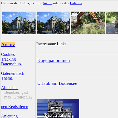
Die neuesten Bilder, mehr im
Archiv
oder in den
Galerien
.
Archiv
Interessante Links:
Cookies
Tracking
Kugelpanoramen
Datenschutz
Galerien nach
Thema
Urlaub am Bodensee
Abmelden
Benutzer:
gast
max. Größe:
512
neu Registrieren
Anleitung