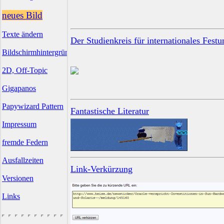
neues Bild
Texte ändern
Der Studienkreis für internationales Fest
Bildschirmhintergründe
2D, Off-Topic
Gigapanos
Papywizard Pattern
Fantastische Literatur
Impressum
fremde Federn
Ausfallzeiten
Link-Verkürzung
Versionen
Links