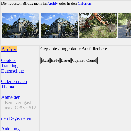
Die neuesten Bilder, mehr im
Archiv
oder in den
Galerien
.
Archiv
Geplante / ungeplante Ausfallzeiten:
Cookies
Start
Ende
Dauer
Geplant
Grund
Tracking
Datenschutz
Galerien nach
Thema
Abmelden
Benutzer:
gast
max. Größe:
512
neu Registrieren
Anleitung