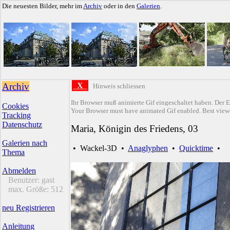
Die neuesten Bilder, mehr im
Archiv
oder in den
Galerien
.
Archiv
X
Hinweis schliessen
Ihr Browser muß animierte Gif eingeschaltet haben. Der E
Cookies
Your Browser must have animated Gif enabled. Best viewe
Tracking
Datenschutz
Maria, Königin des Friedens, 03
Galerien nach
•
Wackel-3D
•
Anaglyphen
•
Quicktime
•
Thema
Abmelden
Benutzer:
gast
max. Größe:
512
neu Registrieren
Anleitung