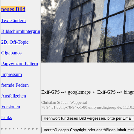
neues Bild
Texte ändern
Bildschirmhintergründe
2D, Off-Topic
Gigapanos
Papywizard Pattern
Impressum
fremde Federn
Exif-GPS --> googlemaps
•
Exif-GPS --> bing
Ausfallzeiten
Christian Stüben, Wuppertal
Versionen
78.94.51.80, ip-78-94-51-80.unitymediagroup.de, 11.10
Links