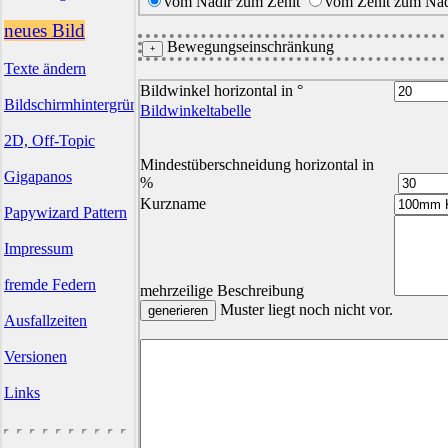
vom Nadir zum Zenit
vom Zenit zum Nad
neues Bild
Bewegungseinschränkung
Texte ändern
Bildwinkel horizontal in °
Bildschirmhintergründe
Bildwinkeltabelle
2D, Off-Topic
Mindestüberschneidung horizontal in
Gigapanos
%
Kurzname
Papywizard Pattern
Impressum
fremde Federn
mehrzeilige Beschreibung
Muster liegt noch nicht vor.
Ausfallzeiten
Versionen
Links