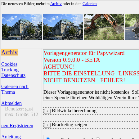
Die neuesten Bilder, mehr im
Archiv
oder in den
Galerien
.
Archiv
Vorlagengenerator für Papywizard
Version 0.9.0.0 - BETA
Cookies
ACHTUNG!
Tracking
BITTE DIE EINSTELLUNG "LINKSS
Datenschutz
NICHT BENUTZEN - FEHLER!
Galerien nach
Thema
Dieser Vorlagengenerator ist nicht kostenlos. Sol
einer Spende für einen Wohltätigen Verein Ihrer
Abmelden
Benutzer:
gast
Bildwinkelberechnung
max. Größe:
512
Bracketing zeigen
neu Registrieren
Anleitung