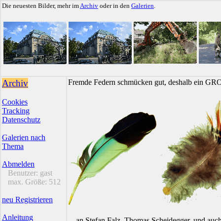
Die neuesten Bilder, mehr im
Archiv
oder in den
Galerien
.
Archiv
Fremde Federn schmücken gut, deshalb ein GR
Cookies
Tracking
Datenschutz
Galerien nach
Thema
Abmelden
Benutzer:
gast
max. Größe:
512
neu Registrieren
Anleitung
... an Stefan Falz, Thomas Scheidegger, und auc