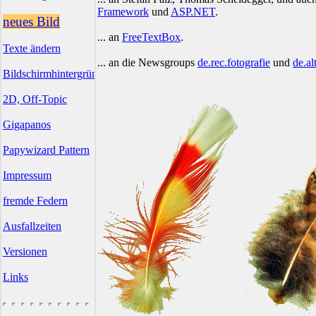
Framework
und
ASP.NET
.
neues Bild
... an
FreeTextBox
.
Texte ändern
... an die Newsgroups
de.rec.fotografie
und
de.al
Bildschirmhintergründe
2D, Off-Topic
Gigapanos
Papywizard Pattern
Impressum
fremde Federn
Ausfallzeiten
Versionen
Links