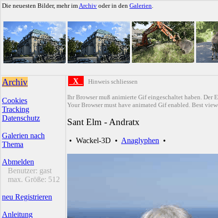
Die neuesten Bilder, mehr im
Archiv
oder in den
Galerien
.
Archiv
X
Hinweis schliessen
Ihr Browser muß animierte Gif eingeschaltet haben. Der E
Cookies
Your Browser must have animated Gif enabled. Best viewe
Tracking
Datenschutz
Sant Elm - Andratx
Galerien nach
•
Wackel-3D
•
Anaglyphen
•
Thema
Abmelden
Benutzer:
gast
max. Größe:
512
neu Registrieren
Anleitung