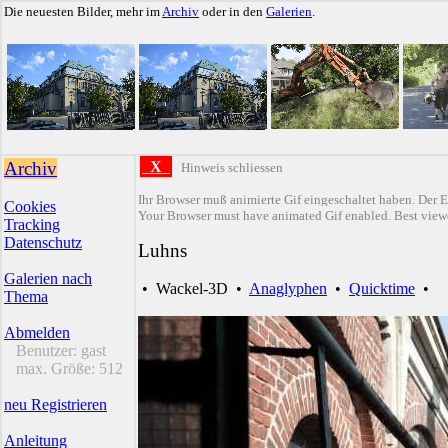
Die neuesten Bilder, mehr im
Archiv
oder in den
Galerien
.
Archiv
X
Hinweis schliessen
Ihr Browser muß animierte Gif eingeschaltet haben. Der E
Cookies
Your Browser must have animated Gif enabled. Best viewe
Tracking
Datenschutz
Luhns
Galerien nach
•
Wackel-3D
•
Anaglyphen
•
Quicktime
•
Thema
Abmelden
Benutzer:
gast
max. Größe:
512
neu Registrieren
Anleitung