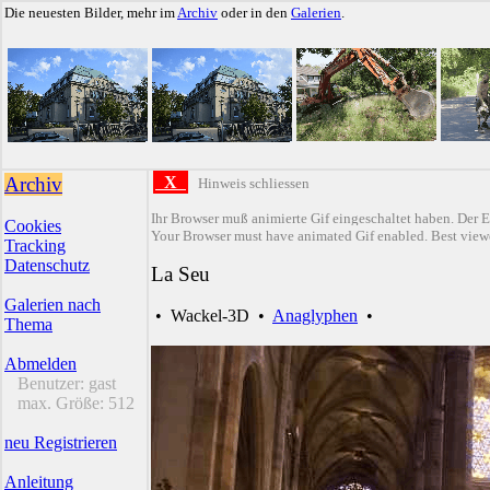
Die neuesten Bilder, mehr im
Archiv
oder in den
Galerien
.
Archiv
X
Hinweis schliessen
Ihr Browser muß animierte Gif eingeschaltet haben. Der E
Cookies
Your Browser must have animated Gif enabled. Best viewe
Tracking
Datenschutz
La Seu
Galerien nach
•
Wackel-3D
•
Anaglyphen
•
Thema
Abmelden
Benutzer:
gast
max. Größe:
512
neu Registrieren
Anleitung