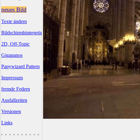
neues Bild
Texte ändern
Bildschirmhintergründe
2D, Off-Topic
Gigapanos
Papywizard Pattern
Impressum
fremde Federn
Ausfallzeiten
Versionen
Links