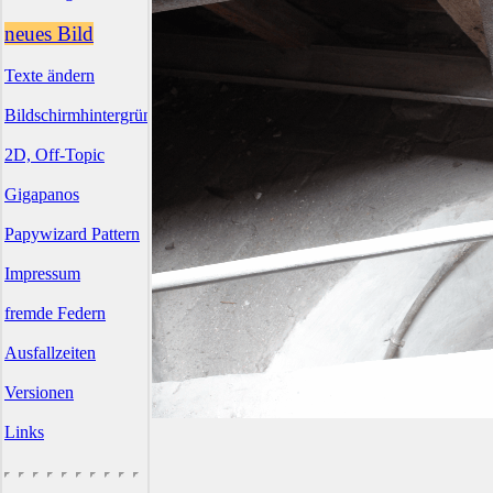
neues Bild
Texte ändern
Bildschirmhintergründe
2D, Off-Topic
Gigapanos
Papywizard Pattern
Impressum
fremde Federn
Ausfallzeiten
Versionen
Links