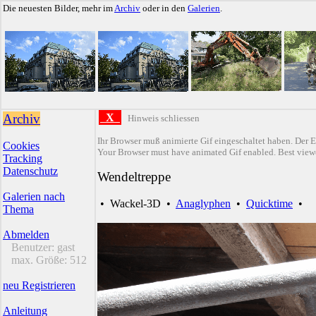
Die neuesten Bilder, mehr im
Archiv
oder in den
Galerien
.
Archiv
X
Hinweis schliessen
Ihr Browser muß animierte Gif eingeschaltet haben. Der E
Cookies
Your Browser must have animated Gif enabled. Best viewe
Tracking
Datenschutz
Wendeltreppe
Galerien nach
•
Wackel-3D
•
Anaglyphen
•
Quicktime
•
Thema
Abmelden
Benutzer:
gast
max. Größe:
512
neu Registrieren
Anleitung