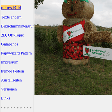
neues Bild
Texte ändern
Bildschirmhintergründe
2D, Off-Topic
Gigapanos
Papywizard Pattern
Impressum
fremde Federn
Ausfallzeiten
Versionen
Links