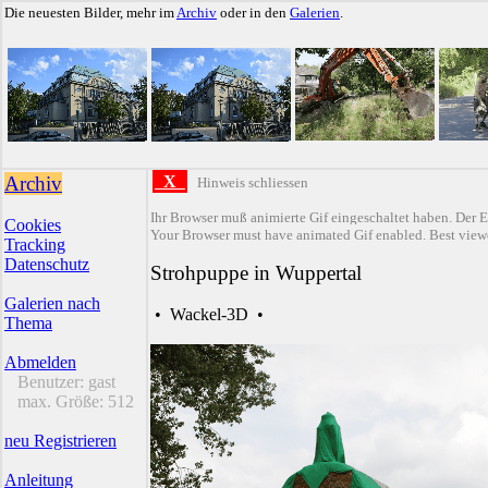
Die neuesten Bilder, mehr im
Archiv
oder in den
Galerien
.
Archiv
X
Hinweis schliessen
Ihr Browser muß animierte Gif eingeschaltet haben. Der E
Cookies
Your Browser must have animated Gif enabled. Best viewe
Tracking
Datenschutz
Strohpuppe in Wuppertal
Galerien nach
•
Wackel-3D
•
Thema
Abmelden
Benutzer:
gast
max. Größe:
512
neu Registrieren
Anleitung