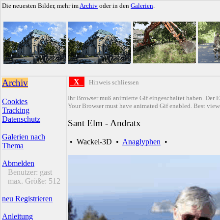
Die neuesten Bilder, mehr im
Archiv
oder in den
Galerien
.
Archiv
X
Hinweis schliessen
Ihr Browser muß animierte Gif eingeschaltet haben. Der E
Cookies
Your Browser must have animated Gif enabled. Best viewe
Tracking
Datenschutz
Sant Elm - Andratx
Galerien nach
•
Wackel-3D
•
Anaglyphen
•
Thema
Abmelden
Benutzer:
gast
max. Größe:
512
neu Registrieren
Anleitung