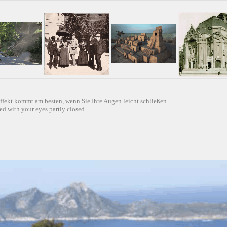
ffekt kommt am besten, wenn Sie Ihre Augen leicht schließen.
d with your eyes partly closed.