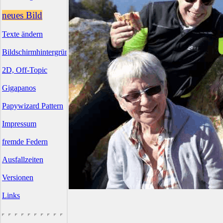
neues Bild
Texte ändern
Bildschirmhintergründe
2D, Off-Topic
Gigapanos
Papywizard Pattern
Impressum
fremde Federn
Ausfallzeiten
Versionen
Links