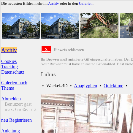
Die neuesten Bilder, mehr im
Archiv
oder in den
Galerien
.
Archiv
X
Hinweis schliessen
Ihr Browser muß animierte Gif eingeschaltet haben. Der E
Cookies
Your Browser must have animated Gif enabled. Best viewe
Tracking
Datenschutz
Luhns
Galerien nach
•
Wackel-3D
•
Anaglyphen
•
Quicktime
•
Thema
Abmelden
Benutzer:
gast
max. Größe:
512
neu Registrieren
Anleitung