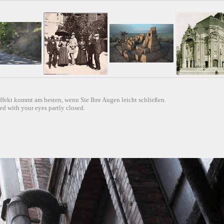
ffekt kommt am besten, wenn Sie Ihre Augen leicht schließen.
d with your eyes partly closed.