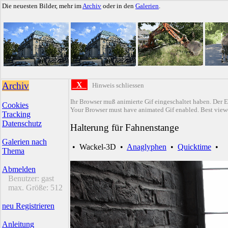
Die neuesten Bilder, mehr im
Archiv
oder in den
Galerien
.
Archiv
X
Hinweis schliessen
Ihr Browser muß animierte Gif eingeschaltet haben. Der E
Cookies
Your Browser must have animated Gif enabled. Best viewe
Tracking
Datenschutz
Halterung für Fahnenstange
Galerien nach
•
Wackel-3D
•
Anaglyphen
•
Quicktime
•
Thema
Abmelden
Benutzer:
gast
max. Größe:
512
neu Registrieren
Anleitung