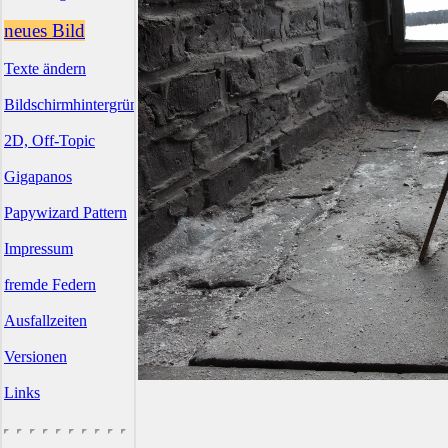
neues Bild
Texte ändern
Bildschirmhintergründe
2D, Off-Topic
Gigapanos
Papywizard Pattern
Impressum
fremde Federn
Ausfallzeiten
Versionen
Links