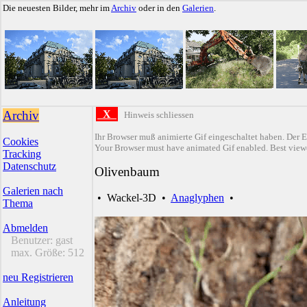
Die neuesten Bilder, mehr im
Archiv
oder in den
Galerien
.
Archiv
X
Hinweis schliessen
Ihr Browser muß animierte Gif eingeschaltet haben. Der E
Cookies
Your Browser must have animated Gif enabled. Best viewe
Tracking
Datenschutz
Olivenbaum
Galerien nach
•
Wackel-3D
•
Anaglyphen
•
Thema
Abmelden
Benutzer:
gast
max. Größe:
512
neu Registrieren
Anleitung