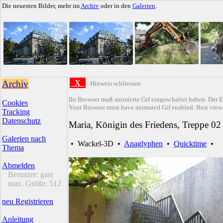
Die neuesten Bilder, mehr im
Archiv
oder in den
Galerien
.
Archiv
X
Hinweis schliessen
Ihr Browser muß animierte Gif eingeschaltet haben. Der E
Cookies
Your Browser must have animated Gif enabled. Best viewe
Tracking
Datenschutz
Maria, Königin des Friedens, Treppe 02
Galerien nach
•
Wackel-3D
•
Anaglyphen
•
Quicktime
•
Thema
Abmelden
Benutzer:
gast
max. Größe:
512
neu Registrieren
Anleitung