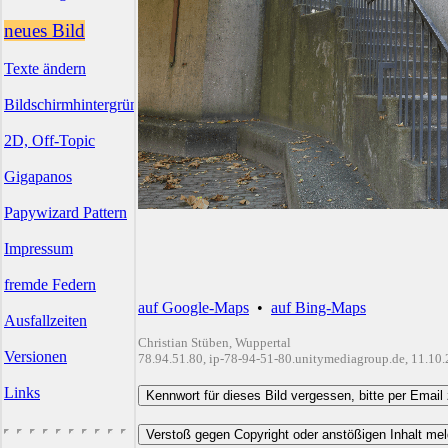
neues Bild
Texte ändern
Bildschirmhintergründe
2D, Off-Topic
Gigapanos
Papywizard Pattern
Impressum
fremde Federn
auf Google-Maps
•
auf Bing-Maps
Ausfallzeiten
Christian Stüben, Wuppertal
Versionen
78.94.51.80, ip-78-94-51-80.unitymediagroup.de, 11.10
Links