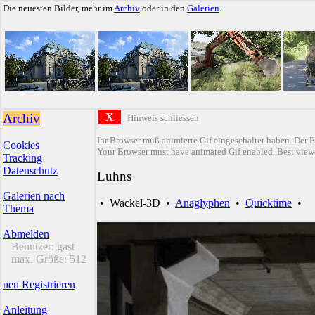
Die neuesten Bilder, mehr im
Archiv
oder in den
Galerien
.
Archiv
X
Hinweis schliessen
Ihr Browser muß animierte Gif eingeschaltet haben. Der E
Cookies
Your Browser must have animated Gif enabled. Best viewe
Tracking
Datenschutz
Luhns
Galerien nach
•
Wackel-3D
•
Anaglyphen
•
Quicktime
•
Thema
Abmelden
Benutzer:
gast
max. Größe:
512
neu Registrieren
Anleitung