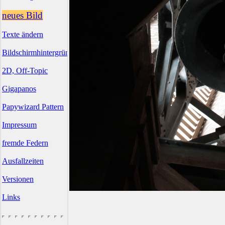
neues Bild
Texte ändern
Bildschirmhintergründe
2D, Off-Topic
Gigapanos
Papywizard Pattern
Impressum
fremde Federn
Ausfallzeiten
Versionen
Links