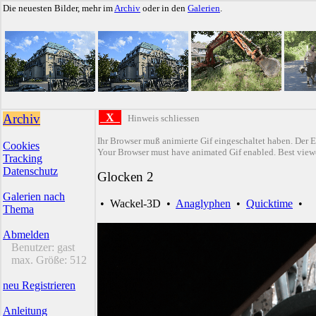
Die neuesten Bilder, mehr im
Archiv
oder in den
Galerien
.
Archiv
X
Hinweis schliessen
Ihr Browser muß animierte Gif eingeschaltet haben. Der E
Cookies
Your Browser must have animated Gif enabled. Best viewe
Tracking
Datenschutz
Glocken 2
Galerien nach
•
Wackel-3D
•
Anaglyphen
•
Quicktime
•
Thema
Abmelden
Benutzer:
gast
max. Größe:
512
neu Registrieren
Anleitung