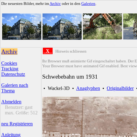
Die neuesten Bilder, mehr im
Archiv
oder in den
Galerien
.
Archiv
X
Hinweis schliessen
Ihr Browser muß animierte Gif eingeschaltet haben. Der E
Cookies
Your Browser must have animated Gif enabled. Best viewe
Tracking
Datenschutz
Schwebebahn um 1931
Galerien nach
•
Wackel-3D
•
Anaglyphen
•
Originalbilder
Thema
Abmelden
Benutzer:
gast
max. Größe:
512
neu Registrieren
Anleitung