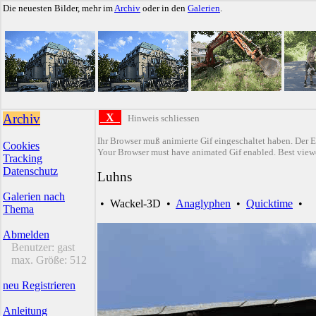
Die neuesten Bilder, mehr im
Archiv
oder in den
Galerien
.
Archiv
X
Hinweis schliessen
Ihr Browser muß animierte Gif eingeschaltet haben. Der E
Cookies
Your Browser must have animated Gif enabled. Best viewe
Tracking
Datenschutz
Luhns
Galerien nach
•
Wackel-3D
•
Anaglyphen
•
Quicktime
•
Thema
Abmelden
Benutzer:
gast
max. Größe:
512
neu Registrieren
Anleitung