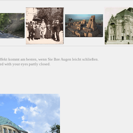
ffekt kommt am besten, wenn Sie Ihre Augen leicht schließen.
d with your eyes partly closed.