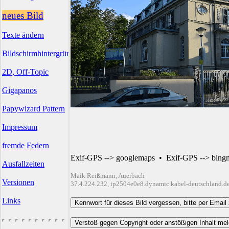
neues Bild
Texte ändern
Bildschirmhintergründe
2D, Off-Topic
Gigapanos
Papywizard Pattern
Impressum
fremde Federn
Exif-GPS --> googlemaps
•
Exif-GPS --> bing
Ausfallzeiten
Maik Reißmann, Auerbach
Versionen
37.4.224.232, ip2504e0e8.dynamic.kabel-deutschland.d
Links