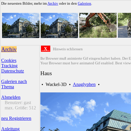
Die neuesten Bilder, mehr im
Archiv
oder in den
Galerien
.
Archiv
X
Hinweis schliessen
Ihr Browser muß animierte Gif eingeschaltet haben. Der E
Cookies
Your Browser must have animated Gif enabled. Best viewe
Tracking
Datenschutz
Haus
Galerien nach
•
Wackel-3D
•
Anaglyphen
•
Thema
Abmelden
Benutzer:
gast
max. Größe:
512
neu Registrieren
Anleitung