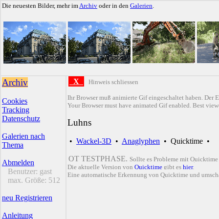
Die neuesten Bilder, mehr im
Archiv
oder in den
Galerien
.
Archiv
X
Hinweis schliessen
Ihr Browser muß animierte Gif eingeschaltet haben. Der E
Cookies
Your Browser must have animated Gif enabled. Best viewe
Tracking
Datenschutz
Luhns
Galerien nach
•
Wackel-3D
•
Anaglyphen
•
Quicktime
•
Thema
QT TESTPHASE.
Sollte es Probleme mit Quicktime
Abmelden
Die aktuelle Version von
Quicktime
gibt es
hier
.
Benutzer:
gast
Eine automatische Erkennung von Quicktime und umsch
max. Größe:
512
neu Registrieren
Anleitung