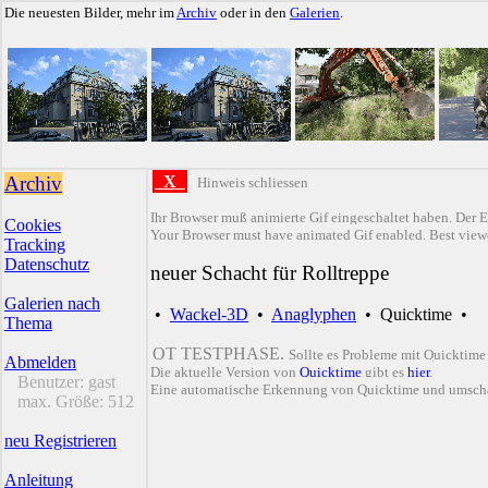
Die neuesten Bilder, mehr im
Archiv
oder in den
Galerien
.
Archiv
X
Hinweis schliessen
Ihr Browser muß animierte Gif eingeschaltet haben. Der E
Cookies
Your Browser must have animated Gif enabled. Best viewe
Tracking
Datenschutz
neuer Schacht für Rolltreppe
Galerien nach
•
Wackel-3D
•
Anaglyphen
•
Quicktime
•
Thema
QT TESTPHASE.
Sollte es Probleme mit Quicktime
Abmelden
Die aktuelle Version von
Quicktime
gibt es
hier
.
Benutzer:
gast
Eine automatische Erkennung von Quicktime und umsch
max. Größe:
512
neu Registrieren
Anleitung