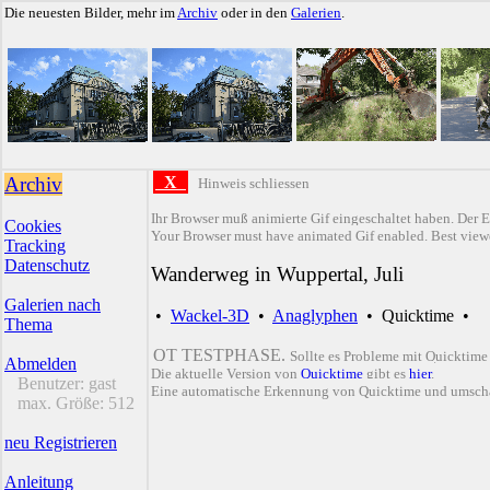
Die neuesten Bilder, mehr im
Archiv
oder in den
Galerien
.
Archiv
X
Hinweis schliessen
Ihr Browser muß animierte Gif eingeschaltet haben. Der E
Cookies
Your Browser must have animated Gif enabled. Best viewe
Tracking
Datenschutz
Wanderweg in Wuppertal, Juli
Galerien nach
•
Wackel-3D
•
Anaglyphen
•
Quicktime
•
Thema
QT TESTPHASE.
Sollte es Probleme mit Quicktime
Abmelden
Die aktuelle Version von
Quicktime
gibt es
hier
.
Benutzer:
gast
Eine automatische Erkennung von Quicktime und umsch
max. Größe:
512
neu Registrieren
Anleitung