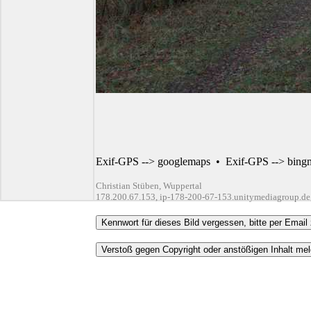
Exif-GPS --> googlemaps
•
Exif-GPS --> bing
Christian Stüben, Wuppertal
178.200.67.153, ip-178-200-67-153.unitymediagroup.de