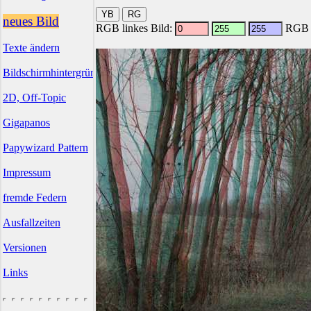
neues Bild
RGB linkes Bild:
RGB r
Texte ändern
Bildschirmhintergründe
2D, Off-Topic
Gigapanos
Papywizard Pattern
Impressum
fremde Federn
Ausfallzeiten
Versionen
Links