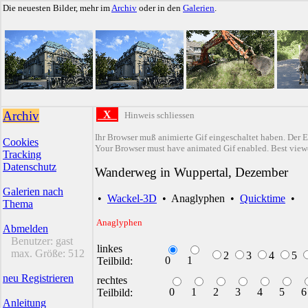
Die neuesten Bilder, mehr im
Archiv
oder in den
Galerien
.
Archiv
X
Hinweis schliessen
Ihr Browser muß animierte Gif eingeschaltet haben. Der E
Cookies
Your Browser must have animated Gif enabled. Best viewe
Tracking
Datenschutz
Wanderweg in Wuppertal, Dezember
Galerien nach
•
Wackel-3D
•
Anaglyphen
•
Quicktime
•
Thema
Anaglyphen
Abmelden
Benutzer:
gast
linkes
max. Größe:
512
2
3
4
5
0
1
Teilbild:
neu Registrieren
rechtes
0
1
2
3
4
5
6
Teilbild:
Anleitung