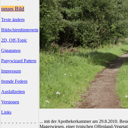
neues Bild
Texte ändern
Bildschirmhintergründe
2D, Off-Topic
Gigapanos
Papywizard Pattern
Impressum
fremde Federn
Ausfallzeiten
Versionen
Links
... mit der Apothekerkammer am 29.8.2010. Besic
Magerwiesen, einer typischen Offenland-Vegetat