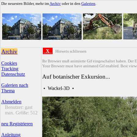
Die neuesten Bilder, mehr im
Archiv
oder in den
Galerien
.
Archiv
X
Hinweis schliessen
Ihr Browser muß animierte Gif eingeschaltet haben. Der E
Cookies
Your Browser must have animated Gif enabled. Best viewe
Tracking
Datenschutz
Auf botanischer Exkursion...
Galerien nach
•
Wackel-3D
•
Thema
Abmelden
Benutzer:
gast
max. Größe:
512
neu Registrieren
Anleitung