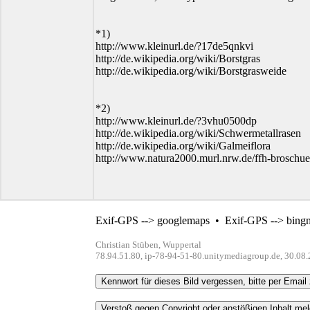
*1)
http://www.kleinurl.de/?17de5qnkvi
http://de.wikipedia.org/wiki/Borstgras
http://de.wikipedia.org/wiki/Borstgrasweide
*2)
http://www.kleinurl.de/?3vhu0500dp
http://de.wikipedia.org/wiki/Schwermetallrasen
http://de.wikipedia.org/wiki/Galmeiflora
http://www.natura2000.murl.nrw.de/ffh-broschuer
Exif-GPS --> googlemaps
•
Exif-GPS --> bing
Christian Stüben, Wuppertal
78.94.51.80, ip-78-94-51-80.unitymediagroup.de, 30.08