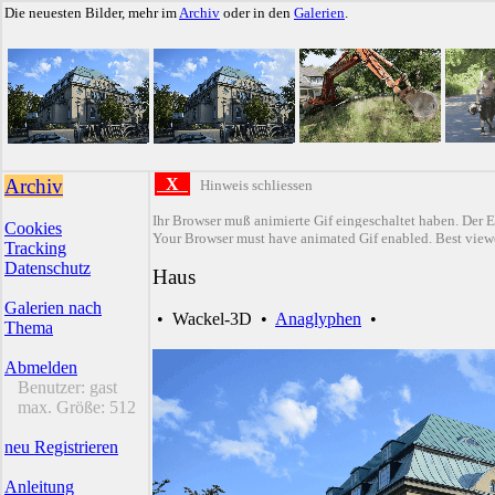
Die neuesten Bilder, mehr im
Archiv
oder in den
Galerien
.
Archiv
X
Hinweis schliessen
Ihr Browser muß animierte Gif eingeschaltet haben. Der E
Cookies
Your Browser must have animated Gif enabled. Best viewe
Tracking
Datenschutz
Haus
Galerien nach
•
Wackel-3D
•
Anaglyphen
•
Thema
Abmelden
Benutzer:
gast
max. Größe:
512
neu Registrieren
Anleitung