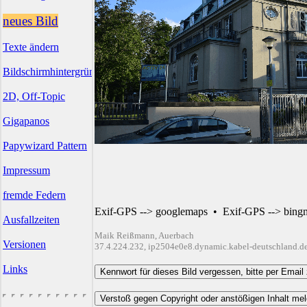
neues Bild
Texte ändern
Bildschirmhintergründe
2D, Off-Topic
Gigapanos
Papywizard Pattern
Impressum
fremde Federn
Exif-GPS --> googlemaps
•
Exif-GPS --> bing
Ausfallzeiten
Maik Reißmann, Auerbach
Versionen
37.4.224.232, ip2504e0e8.dynamic.kabel-deutschland.d
Links