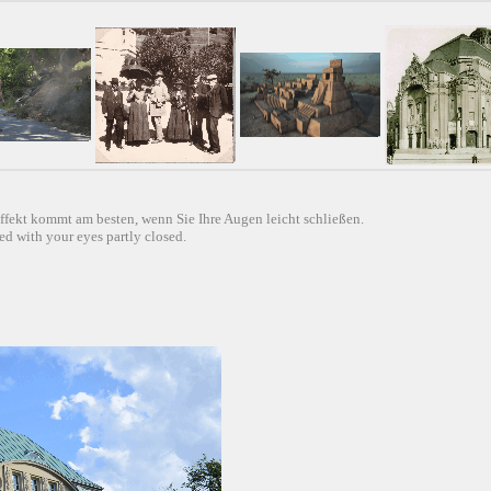
ffekt kommt am besten, wenn Sie Ihre Augen leicht schließen.
d with your eyes partly closed.