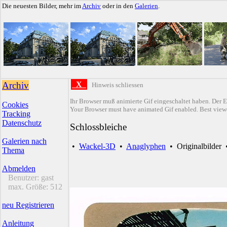
Die neuesten Bilder, mehr im
Archiv
oder in den
Galerien
.
Archiv
X
Hinweis schliessen
Ihr Browser muß animierte Gif eingeschaltet haben. Der E
Cookies
Your Browser must have animated Gif enabled. Best viewe
Tracking
Datenschutz
Schlossbleiche
Galerien nach
•
Wackel-3D
•
Anaglyphen
•
Originalbilder
Thema
Abmelden
Benutzer:
gast
max. Größe:
512
neu Registrieren
Anleitung