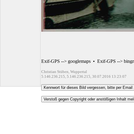
Exif-GPS --> googlemaps
•
Exif-GPS --> bing
Christian Stüben, Wuppertal
5.146.236.215, 5.146.236.215, 30.07.2016 13:23:07