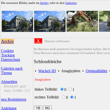
Die neuesten Bilder, mehr im
Archiv
oder in den
Galerien
.
Archiv
X
Hinweis schliessen
Ihr Browser muß animierte Gif eingeschaltet haben. Der E
Cookies
Your Browser must have animated Gif enabled. Best viewe
Tracking
Datenschutz
Schlossbleiche
Galerien nach
•
Wackel-3D
•
Anaglyphen
•
Originalbilder
Thema
Anaglyphen
Abmelden
Benutzer:
gast
linkes Teilbild:
0
1
max. Größe:
512
rechtes Teilbild:
0
1
neu Registrieren
Anleitung