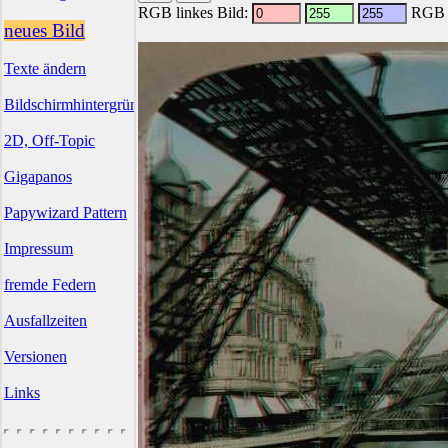
RGB linkes Bild:
RGB r
neues Bild
Texte ändern
Bildschirmhintergründe
2D, Off-Topic
Gigapanos
Papywizard Pattern
Impressum
fremde Federn
Ausfallzeiten
Versionen
Links