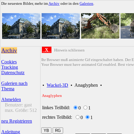
Die neuesten Bilder, mehr im
Archiv
oder in den
Galerien
.
Archiv
X
Hinweis schliessen
Ihr Browser muß animierte Gif eingeschaltet haben. Der E
Cookies
Your Browser must have animated Gif enabled. Best viewe
Tracking
Datenschutz
Galerien nach
•
Wackel-3D
•
Anaglyphen
•
Thema
Anaglyphen
Abmelden
Benutzer:
gast
linkes Teilbild:
0
1
max. Größe:
512
rechtes Teilbild:
0
1
neu Registrieren
Anleitung