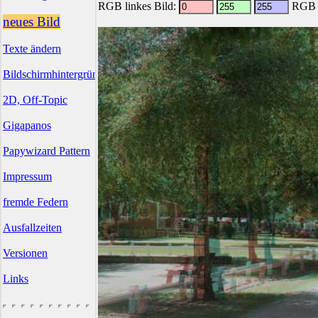
RGB linkes Bild:
RGB r
neues Bild
Texte ändern
Bildschirmhintergründe
2D, Off-Topic
Gigapanos
Papywizard Pattern
Impressum
fremde Federn
Ausfallzeiten
Versionen
Links