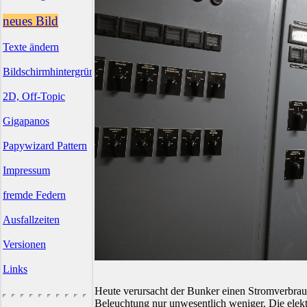
neues Bild
Texte ändern
Bildschirmhintergründe
2D, Off-Topic
Gigapanos
Papywizard Pattern
Impressum
fremde Federn
Ausfallzeiten
Versionen
Links
Heute verursacht der Bunker einen Stromverbrauc
Beleuchtung nur unwesentlich weniger. Die elektr