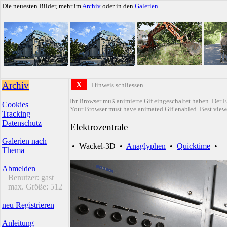
Die neuesten Bilder, mehr im
Archiv
oder in den
Galerien
.
Archiv
X
Hinweis schliessen
Ihr Browser muß animierte Gif eingeschaltet haben. Der E
Cookies
Your Browser must have animated Gif enabled. Best viewe
Tracking
Datenschutz
Elektrozentrale
Galerien nach
•
Wackel-3D
•
Anaglyphen
•
Quicktime
•
Thema
Abmelden
Benutzer:
gast
max. Größe:
512
neu Registrieren
Anleitung