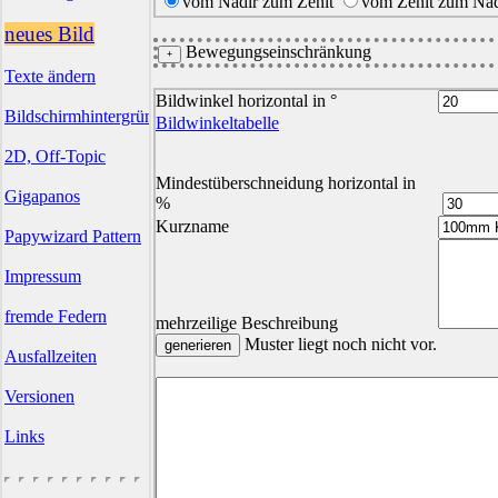
vom Nadir zum Zenit
vom Zenit zum Nad
neues Bild
Bewegungseinschränkung
Texte ändern
Bildwinkel horizontal in °
Bildschirmhintergründe
Bildwinkeltabelle
2D, Off-Topic
Mindestüberschneidung horizontal in
Gigapanos
%
Kurzname
Papywizard Pattern
Impressum
fremde Federn
mehrzeilige Beschreibung
Muster liegt noch nicht vor.
Ausfallzeiten
Versionen
Links