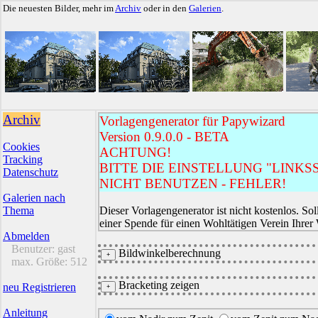
Die neuesten Bilder, mehr im
Archiv
oder in den
Galerien
.
Archiv
Vorlagengenerator für Papywizard
Version 0.9.0.0 - BETA
Cookies
ACHTUNG!
Tracking
BITTE DIE EINSTELLUNG "LINKSS
Datenschutz
NICHT BENUTZEN - FEHLER!
Galerien nach
Thema
Dieser Vorlagengenerator ist nicht kostenlos. Sol
einer Spende für einen Wohltätigen Verein Ihrer
Abmelden
Benutzer:
gast
Bildwinkelberechnung
max. Größe:
512
Bracketing zeigen
neu Registrieren
Anleitung