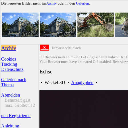
Die neuesten Bilder, mehr im
Archiv
oder in den
Galerien
.
Archiv
X
Hinweis schliessen
Ihr Browser muß animierte Gif eingeschaltet haben. Der E
Cookies
Your Browser must have animated Gif enabled. Best viewe
Tracking
Datenschutz
Echse
Galerien nach
•
Wackel-3D
•
Anaglyphen
•
Thema
Abmelden
Benutzer:
gast
max. Größe:
512
neu Registrieren
Anleitung