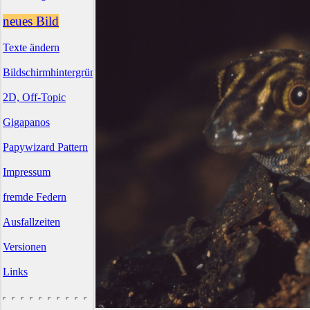
neues Bild
Texte ändern
Bildschirmhintergründe
2D, Off-Topic
Gigapanos
Papywizard Pattern
Impressum
fremde Federn
Ausfallzeiten
Versionen
Links