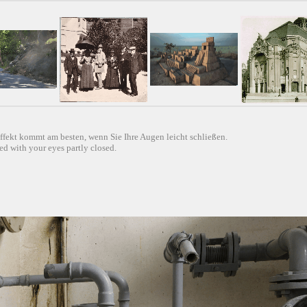
ffekt kommt am besten, wenn Sie Ihre Augen leicht schließen.
d with your eyes partly closed.