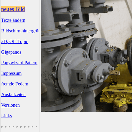
neues Bild
Texte ändern
Bildschirmhintergründe
2D, Off-Topic
Gigapanos
Papywizard Pattern
Impressum
fremde Federn
Ausfallzeiten
Versionen
Links