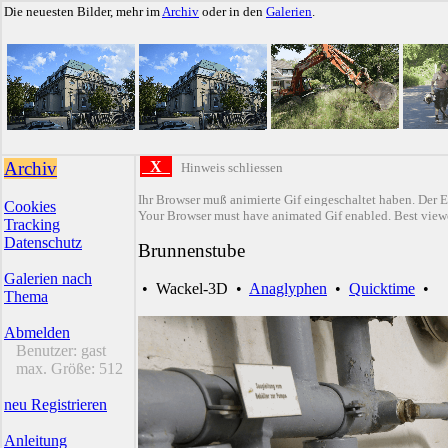
Die neuesten Bilder, mehr im
Archiv
oder in den
Galerien
.
Archiv
X
Hinweis schliessen
Ihr Browser muß animierte Gif eingeschaltet haben. Der E
Cookies
Your Browser must have animated Gif enabled. Best viewe
Tracking
Datenschutz
Brunnenstube
Galerien nach
•
Wackel-3D
•
Anaglyphen
•
Quicktime
•
Thema
Abmelden
Benutzer:
gast
max. Größe:
512
neu Registrieren
Anleitung