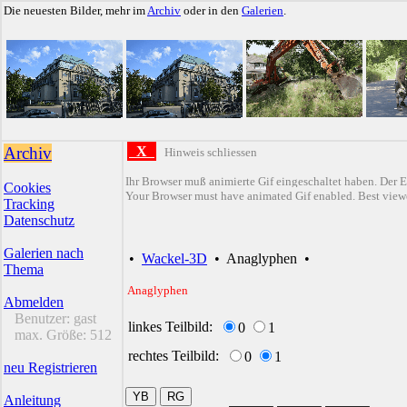
Die neuesten Bilder, mehr im
Archiv
oder in den
Galerien
.
Archiv
X
Hinweis schliessen
Ihr Browser muß animierte Gif eingeschaltet haben. Der E
Cookies
Your Browser must have animated Gif enabled. Best viewe
Tracking
Datenschutz
Galerien nach
•
Wackel-3D
•
Anaglyphen
•
Thema
Anaglyphen
Abmelden
Benutzer:
gast
linkes Teilbild:
0
1
max. Größe:
512
rechtes Teilbild:
0
1
neu Registrieren
Anleitung