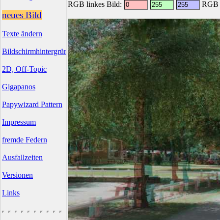
RGB linkes Bild:
RGB r
neues Bild
Texte ändern
Bildschirmhintergründe
2D, Off-Topic
Gigapanos
Papywizard Pattern
Impressum
fremde Federn
Ausfallzeiten
Versionen
Links