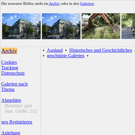
Die neuesten Bilder, mehr im
Archiv
oder in den
Galerien
.
Archiv
•
Ausland
•
Historisches und Geschichtliches
•
geschützte Galerien
•
Cookies
Tracking
Datenschutz
Galerien nach
Thema
Abmelden
Benutzer:
gast
max. Größe:
512
neu Registrieren
Anleitung