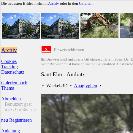
Die neuesten Bilder, mehr im
Archiv
oder in den
Galerien
.
Archiv
X
Hinweis schliessen
Ihr Browser muß animierte Gif eingeschaltet haben. Der E
Cookies
Your Browser must have animated Gif enabled. Best viewe
Tracking
Datenschutz
Sant Elm - Andratx
Galerien nach
•
Wackel-3D
•
Anaglyphen
•
Thema
Abmelden
Benutzer:
gast
max. Größe:
512
neu Registrieren
Anleitung