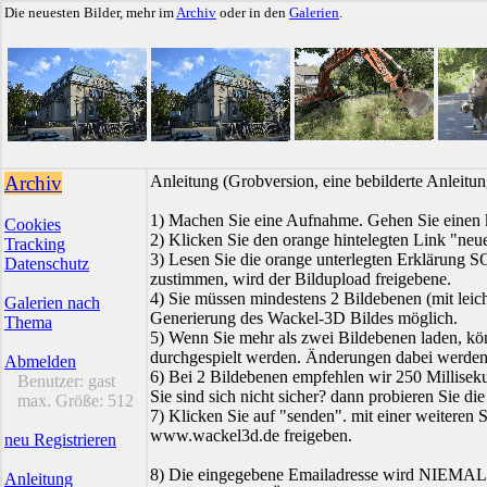
Die neuesten Bilder, mehr im
Archiv
oder in den
Galerien
.
Archiv
Anleitung (Grobversion, eine bebilderte Anleit
1) Machen Sie eine Aufnahme. Gehen Sie einen k
Cookies
2) Klicken Sie den orange hintelegten Link "neue
Tracking
3) Lesen Sie die orange unterlegten Erklärung
Datenschutz
zustimmen, wird der Bildupload freigebene.
4) Sie müssen mindestens 2 Bildebenen (mit leich
Galerien nach
Generierung des Wackel-3D Bildes möglich.
Thema
5) Wenn Sie mehr als zwei Bildebenen laden, kö
durchgespielt werden. Änderungen dabei werden s
Abmelden
6) Bei 2 Bildebenen empfehlen wir 250 Millisek
Benutzer:
gast
Sie sind sich nicht sicher? dann probieren Sie die
max. Größe:
512
7) Klicken Sie auf "senden". mit einer weiteren 
www.wackel3d.de freigeben.
neu Registrieren
8) Die eingegebene Emailadresse wird NIEMALS 
Anleitung