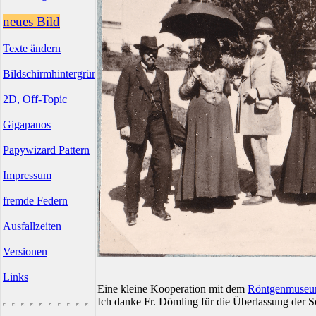
neues Bild
Texte ändern
Bildschirmhintergründe
2D, Off-Topic
Gigapanos
Papywizard Pattern
Impressum
fremde Federn
Ausfallzeiten
Versionen
Links
Eine kleine Kooperation mit dem
Röntgenmuse
Ich danke Fr. Dömling für die Überlassung der S