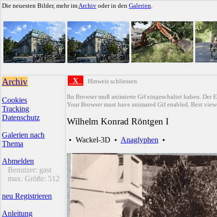
Die neuesten Bilder, mehr im
Archiv
oder in den
Galerien
.
Archiv
X
Hinweis schliessen
Ihr Browser muß animierte Gif eingeschaltet haben. Der E
Cookies
Your Browser must have animated Gif enabled. Best viewe
Tracking
Datenschutz
Wilhelm Konrad Röntgen I
Galerien nach
•
Wackel-3D
•
Anaglyphen
•
Thema
Abmelden
Benutzer:
gast
max. Größe:
512
neu Registrieren
Anleitung